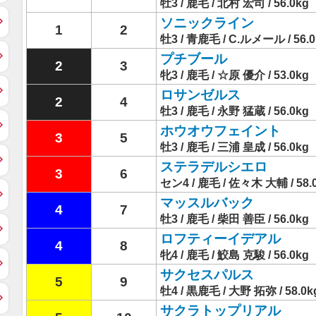
牡3 / 鹿毛 / 北村 宏司 / 56.0kg
ソニックライン
1
2
牡3 / 青鹿毛 / C.ルメール / 56.0
プチブール
2
3
牝3 / 鹿毛 / ☆原 優介 / 53.0kg
ロサンゼルス
2
4
牡3 / 鹿毛 / 永野 猛蔵 / 56.0kg
ホウオウフェイント
3
5
牡3 / 鹿毛 / 三浦 皇成 / 56.0kg
ステラデルシエロ
3
6
セン4 / 鹿毛 / 佐々木 大輔 / 58.
マッスルバック
4
7
牡3 / 鹿毛 / 柴田 善臣 / 56.0kg
ロフティーイデアル
4
8
牝4 / 鹿毛 / 鮫島 克駿 / 56.0kg
サクセスパルス
5
9
牡4 / 黒鹿毛 / 大野 拓弥 / 58.0k
サクラトップリアル