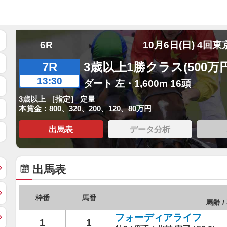
6R
10月6日(日) 4回東
7R
3歳以上1勝クラス(500万
13:30
ダート 左・1,600m 16頭
3歳以上 ［指定］ 定量
本賞金：800、320、200、120、80万円
出馬表
データ分析
出馬表
枠番
馬番
馬齢 /
フォーディアライフ
1
1