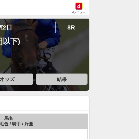
dメニュー
京2日
8R
円以下)
オッズ
結果
馬名
 毛色 / 騎手 / 斤量