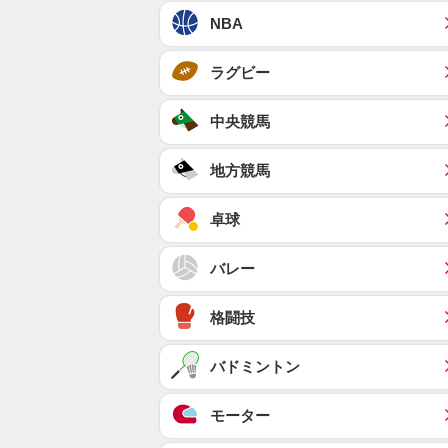
NBA
ラグビー
中央競馬
地方競馬
卓球
バレー
格闘技
バドミントン
モーター