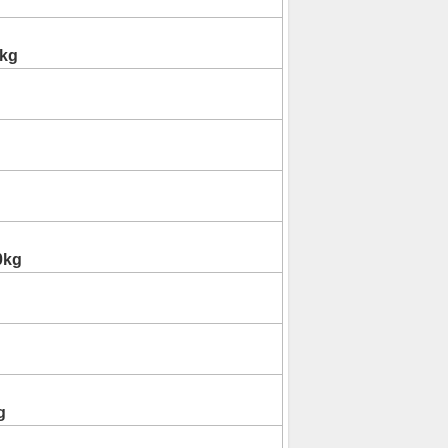
kg
0kg
g