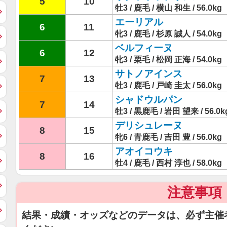
5
10
牡3 / 鹿毛 / 横山 和生 / 56.0kg
エーリアル
6
11
牝3 / 鹿毛 / 杉原 誠人 / 54.0kg
ベルフィーヌ
6
12
牝3 / 栗毛 / 松岡 正海 / 54.0kg
サトノアインス
7
13
牡3 / 鹿毛 / 戸崎 圭太 / 56.0kg
シャドウルパン
7
14
牡3 / 黒鹿毛 / 岩田 望来 / 56.0k
デリシュレーヌ
8
15
牝6 / 青鹿毛 / 吉田 豊 / 56.0kg
アオイコウキ
8
16
牡4 / 鹿毛 / 西村 淳也 / 58.0kg
注意事項
結果・成績・オッズなどのデータは、必ず主催