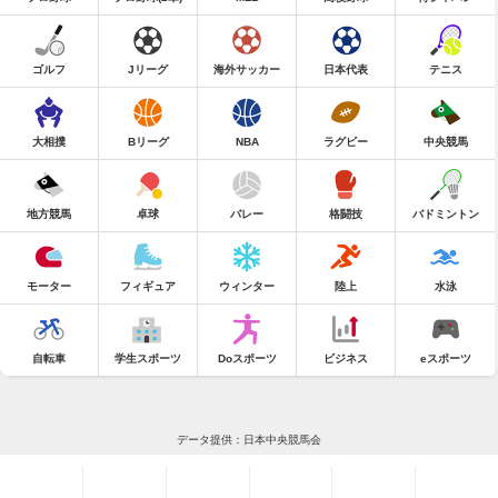
ゴルフ
Jリーグ
海外サッカー
日本代表
テニス
大相撲
Bリーグ
NBA
ラグビー
中央競馬
地方競馬
卓球
バレー
格闘技
バドミントン
モーター
フィギュア
ウィンター
陸上
水泳
自転車
学生スポーツ
Doスポーツ
ビジネス
eスポーツ
データ提供：日本中央競馬会