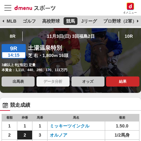
dメニュー
球
MLB
ゴルフ
高校野球
競馬
Jリーグ
プロ野球（2軍）
8R
11月3日(日) 3回福島2日
10R
土湯温泉特別
9R
14:15
芝 右・1,800m 16頭
3歳以上 牝[指定] 定量
本賞金：1,110、440、280、170、111万円
出馬表
データ分析
オッズ
結果
競走成績
着順
枠番
馬番
馬名
着差
1
1
1
ミッキーツインクル
1.50.0
2
2
3
オルノア
1/2馬身