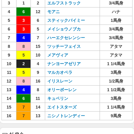
3
1
2
エルフストラック
3/4馬身
4
6
12
モアニ
ハナ
5
3
6
スティックバイミー
1馬身
6
3
5
メイショウノブカ
3/4馬身
7
4
7
ハーエクセレンシー
3/4馬身
8
8
15
ツッチーフェイス
アタマ
9
5
10
メアヴィア
アタマ
10
2
4
ナンヨーアゼリア
1 1/4馬身
11
5
9
マルカオペラ
3馬身
12
8
16
イリスレーン
1/2馬身
13
4
8
オリーボーレン
1 1/2馬身
14
6
11
キュベリン
3馬身
15
7
14
エイトスターズ
1 1/4馬身
16
7
13
ニシノトレンディー
9馬身