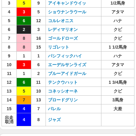
3
5
9
アイキャンドウイッ
1/2馬身
4
3
5
ショウナンラウール
アタマ
5
6
12
コルレオニス
ハナ
6
2
3
レディマリオン
クビ
7
8
16
ゴールドローズ
クビ
8
8
15
リゴレット
1 1/2馬身
9
1
1
パシフィックハイ
ハナ
10
3
6
エーデルサンライズ
アタマ
11
1
2
ブルーアイドガール
クビ
12
6
11
テンクウハット
1 3/4馬身
13
5
10
コネッシオーネ
クビ
14
7
13
ブロードグリン
3馬身
15
4
7
バレル
大差
出走
4
8
ジャズ
取消