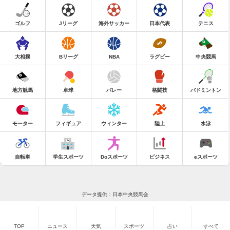
ゴルフ
Jリーグ
海外サッカー
日本代表
テニス
大相撲
Bリーグ
NBA
ラグビー
中央競馬
地方競馬
卓球
バレー
格闘技
バドミントン
モーター
フィギュア
ウィンター
陸上
水泳
自転車
学生スポーツ
Doスポーツ
ビジネス
eスポーツ
データ提供：日本中央競馬会
TOP
ニュース
天気
スポーツ
占い
すべて