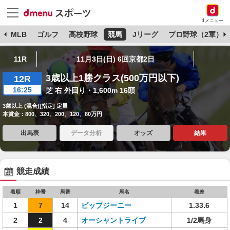
dメニュー
球
MLB
ゴルフ
高校野球
競馬
Jリーグ
プロ野球（2軍）
11R
11月3日(日) 6回京都2日
3歳以上1勝クラス(500万円以下)
12R
16:25
芝 右 外回り・1,600m 16頭
3歳以上 (混合)[指定] 定量
本賞金：800、320、200、120、80万円
出馬表
データ分析
オッズ
結果
競走成績
着順
枠番
馬番
馬名
着差
1
7
14
ビップジーニー
1.33.6
2
2
4
オーシャントライブ
1/2馬身