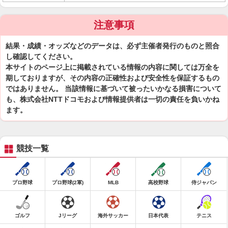
注意事項
結果・成績・オッズなどのデータは、必ず主催者発行のものと照合
し確認してください。
本サイトのページ上に掲載されている情報の内容に関しては万全を
期しておりますが、その内容の正確性および安全性を保証するもの
ではありません。 当該情報に基づいて被ったいかなる損害について
も、株式会社NTTドコモおよび情報提供者は一切の責任を負いかね
ます。
競技一覧
プロ野球
プロ野球(2軍)
MLB
高校野球
侍ジャパン
ゴルフ
Jリーグ
海外サッカー
日本代表
テニス