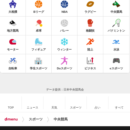
大相撲
Bリーグ
NBA
ラグビー
中央競馬
地方競馬
卓球
バレー
格闘技
バドミントン
モーター
フィギュア
ウィンター
陸上
水泳
自転車
学生スポーツ
Doスポーツ
ビジネス
eスポーツ
データ提供：日本中央競馬会
TOP
ニュース
天気
スポーツ
占い
すべて
スポーツ
中央競馬