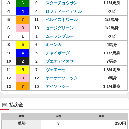
3
6
9
スターチョウサン
1 1/4馬身
4
4
4
ロフティーイデアル
クビ
5
7
11
ベルイストワール
1/2馬身
6
8
13
セージグリーン
1/2馬身
7
1
1
ムーランブルー
クビ
8
5
6
ミランカ
4馬身
9
4
5
チャイボーグ
1 1/2馬身
10
2
2
ブエナディオサ
7馬身
11
5
7
ヴェヌーセ
1 3/4馬身
12
8
12
オーケーソニック
3馬身
13
7
10
アイソラシー
1 1/4馬身
払戻金
種類
馬番
金額
単勝
8
230円