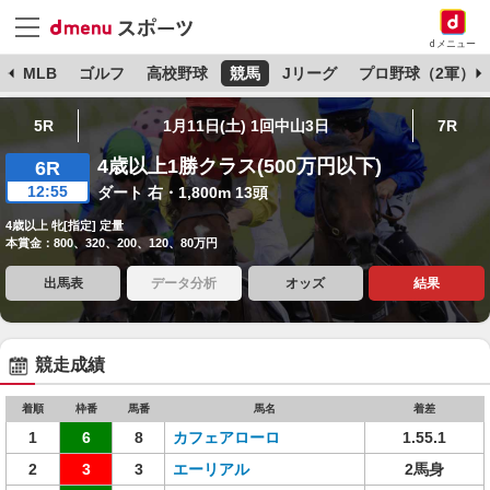
dメニュー
球
MLB
ゴルフ
高校野球
競馬
Jリーグ
プロ野球（2軍）
5R
1月11日(土) 1回中山3日
7R
4歳以上1勝クラス(500万円以下)
6R
12:55
ダート 右・1,800m 13頭
4歳以上 牝[指定] 定量
本賞金：800、320、200、120、80万円
出馬表
データ分析
オッズ
結果
競走成績
着順
枠番
馬番
馬名
着差
1
6
8
カフェアローロ
1.55.1
2
3
3
エーリアル
2馬身