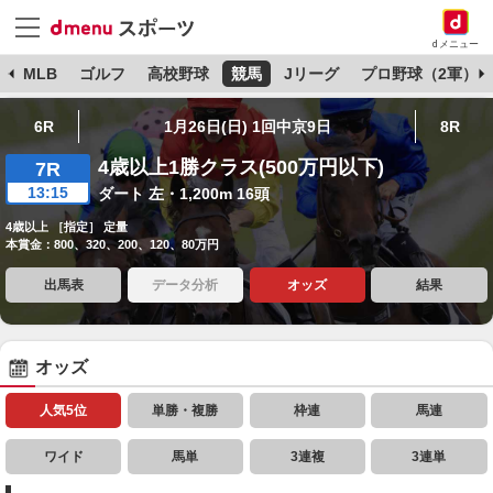
dメニュー
球
MLB
ゴルフ
高校野球
競馬
Jリーグ
プロ野球（2軍）
6R
1月26日(日) 1回中京9日
8R
4歳以上1勝クラス(500万円以下)
7R
13:15
ダート 左・1,200m 16頭
4歳以上 ［指定］ 定量
本賞金：800、320、200、120、80万円
出馬表
データ分析
オッズ
結果
オッズ
人気5位
単勝・複勝
枠連
馬連
ワイド
馬単
3連複
3連単