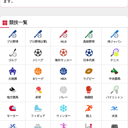
ます。
競技一覧
プロ野球
プロ野球(2軍)
MLB
高校野球
侍ジャパン
ゴルフ
Jリーグ
海外サッカー
日本代表
テニス
大相撲
Bリーグ
NBA
ラグビー
中央競馬
地方競馬
卓球
バレー
格闘技
バドミントン
モーター
フィギュア
ウィンター
陸上
水泳