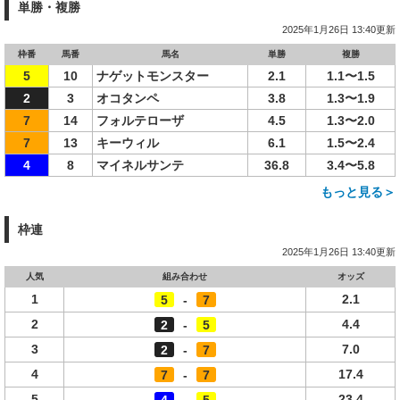
単勝・複勝
2025年1月26日 13:40更新
枠番
馬番
馬名
単勝
複勝
5
10
ナゲットモンスター
2.1
1.1〜1.5
2
3
オコタンペ
3.8
1.3〜1.9
7
14
フォルテローザ
4.5
1.3〜2.0
7
13
キーウィル
6.1
1.5〜2.4
4
8
マイネルサンテ
36.8
3.4〜5.8
もっと見る＞
枠連
2025年1月26日 13:40更新
人気
組み合わせ
オッズ
1
2.1
5
-
7
2
4.4
2
-
5
3
7.0
2
-
7
4
17.4
7
-
7
5
23.4