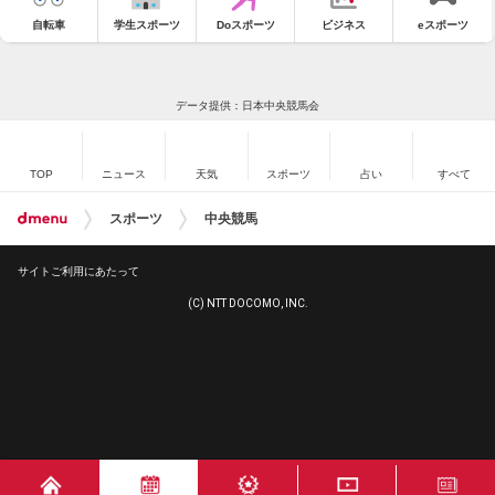
自転車
学生スポーツ
Doスポーツ
ビジネス
eスポーツ
データ提供：日本中央競馬会
TOP
ニュース
天気
スポーツ
占い
すべて
スポーツ
中央競馬
サイトご利用にあたって
(C) NTT DOCOMO, INC.