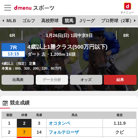
dメニュー
球
MLB
ゴルフ
高校野球
競馬
Jリーグ
プロ野球（2軍）
6R
1月26日(日) 1回中京9日
8R
4歳以上1勝クラス(500万円以下)
7R
13:15
ダート 左・1,200m 16頭
4歳以上 ［指定］ 定量
本賞金：800、320、200、120、80万円
出馬表
データ分析
オッズ
結果
競走成績
着順
枠番
馬番
馬名
着差
1
2
3
オコタンペ
1.11.9
2
7
14
フォルテローザ
クビ