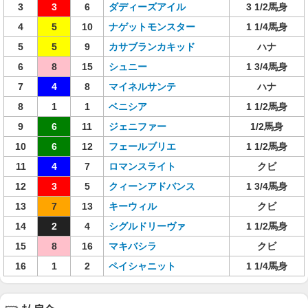
3
3
6
ダディーズアイル
3 1/2馬身
4
5
10
ナゲットモンスター
1 1/4馬身
5
5
9
カサブランカキッド
ハナ
6
8
15
シュニー
1 3/4馬身
7
4
8
マイネルサンテ
ハナ
8
1
1
ベニシア
1 1/2馬身
9
6
11
ジェニファー
1/2馬身
10
6
12
フェールブリエ
1 1/2馬身
11
4
7
ロマンスライト
クビ
12
3
5
クィーンアドバンス
1 3/4馬身
13
7
13
キーウィル
クビ
14
2
4
シグルドリーヴァ
1 1/2馬身
15
8
16
マキバシラ
クビ
16
1
2
ペイシャニット
1 1/4馬身