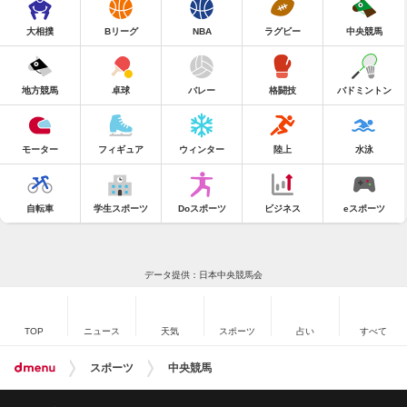
大相撲
Bリーグ
NBA
ラグビー
中央競馬
地方競馬
卓球
バレー
格闘技
バドミントン
モーター
フィギュア
ウィンター
陸上
水泳
自転車
学生スポーツ
Doスポーツ
ビジネス
eスポーツ
データ提供：日本中央競馬会
TOP
ニュース
天気
スポーツ
占い
すべて
スポーツ
中央競馬