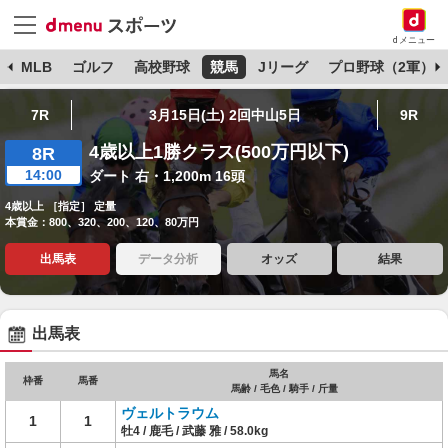
dメニュー
球
MLB
ゴルフ
高校野球
競馬
Jリーグ
プロ野球（2軍）
7R
3月15日(土) 2回中山5日
9R
4歳以上1勝クラス(500万円以下)
8R
14:00
ダート 右・1,200m 16頭
4歳以上 ［指定］ 定量
本賞金：800、320、200、120、80万円
出馬表
データ分析
オッズ
結果
出馬表
馬名
枠番
馬番
馬齢 / 毛色 / 騎手 / 斤量
ヴェルトラウム
1
1
牡4 / 鹿毛 / 武藤 雅 / 58.0kg