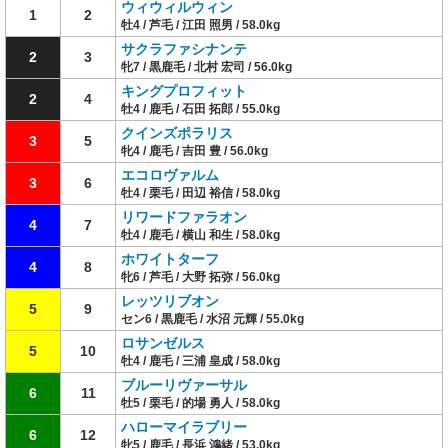
ウィウィルウィン
1
2
牡4 / 芦毛 / 江田 照男 / 58.0kg
サクラファシナンテ
2
3
牝7 / 黒鹿毛 / 北村 宏司 / 56.0kg
キングプロフィット
2
4
牡4 / 鹿毛 / 石田 拓郎 / 55.0kg
クインズポラリス
3
5
牝4 / 鹿毛 / 吉田 豊 / 56.0kg
エコロヴァルム
3
6
牡4 / 栗毛 / 田辺 裕信 / 58.0kg
リワードファラオン
4
7
牡4 / 鹿毛 / 横山 和生 / 58.0kg
ホワイトターフ
4
8
牝6 / 芦毛 / 大野 拓弥 / 56.0kg
レッツリブオン
5
9
セン6 / 黒鹿毛 / 水沼 元輝 / 55.0kg
ロサンゼルス
5
10
牡4 / 鹿毛 / 三浦 皇成 / 58.0kg
ブルーリヴァーサル
6
11
牡5 / 栗毛 / 的場 勇人 / 58.0kg
ハローマイラブリー
6
12
牝5 / 鹿毛 / 長浜 鴻緒 / 53.0kg