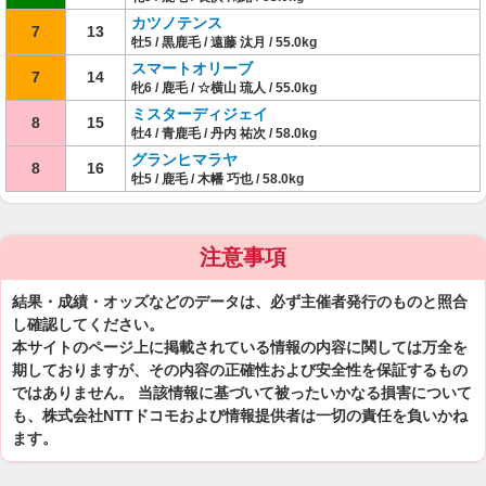
カツノテンス
7
13
牡5 / 黒鹿毛 / 遠藤 汰月 / 55.0kg
スマートオリーブ
7
14
牝6 / 鹿毛 / ☆横山 琉人 / 55.0kg
ミスターディジェイ
8
15
牡4 / 青鹿毛 / 丹内 祐次 / 58.0kg
グランヒマラヤ
8
16
牡5 / 鹿毛 / 木幡 巧也 / 58.0kg
注意事項
結果・成績・オッズなどのデータは、必ず主催者発行のものと照合
し確認してください。
本サイトのページ上に掲載されている情報の内容に関しては万全を
期しておりますが、その内容の正確性および安全性を保証するもの
ではありません。 当該情報に基づいて被ったいかなる損害について
も、株式会社NTTドコモおよび情報提供者は一切の責任を負いかね
ます。