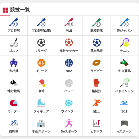
競技一覧
プロ野球
プロ野球(2軍)
MLB
高校野球
侍ジャパン
ゴルフ
Jリーグ
海外サッカー
日本代表
テニス
大相撲
Bリーグ
NBA
ラグビー
中央競馬
地方競馬
卓球
バレー
格闘技
バドミントン
モーター
フィギュア
ウィンター
陸上
水泳
自転車
学生スポーツ
Doスポーツ
ビジネス
eスポーツ