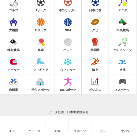
ゴルフ
Jリーグ
海外サッカー
日本代表
テニス
大相撲
Bリーグ
NBA
ラグビー
中央競馬
地方競馬
卓球
バレー
格闘技
バドミントン
モーター
フィギュア
ウィンター
陸上
水泳
自転車
学生スポーツ
Doスポーツ
ビジネス
eスポーツ
データ提供：日本中央競馬会
TOP
ニュース
天気
スポーツ
占い
すべて