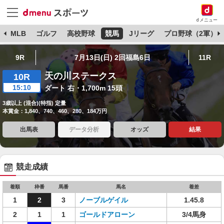
dメニュー
球
MLB
ゴルフ
高校野球
競馬
Jリーグ
プロ野球（2軍）
9R
7月13日(日) 2回福島6日
11R
天の川ステークス
10R
15:10
ダート 右・1,700m 15頭
3歳以上 (混合)(特指) 定量
本賞金：1,840、740、460、280、184万円
出馬表
データ分析
オッズ
結果
競走成績
着順
枠番
馬番
馬名
着差
1
2
3
ノーブルゲイル
1.45.8
2
1
1
ゴールドアローン
3/4馬身