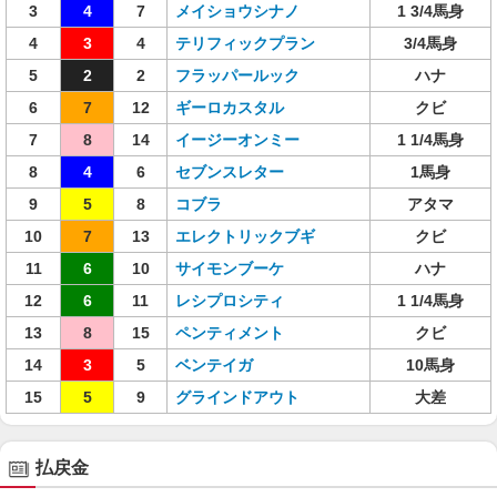
3
4
7
メイショウシナノ
1 3/4馬身
4
3
4
テリフィックプラン
3/4馬身
5
2
2
フラッパールック
ハナ
6
7
12
ギーロカスタル
クビ
7
8
14
イージーオンミー
1 1/4馬身
8
4
6
セブンスレター
1馬身
9
5
8
コブラ
アタマ
10
7
13
エレクトリックブギ
クビ
11
6
10
サイモンブーケ
ハナ
12
6
11
レシプロシティ
1 1/4馬身
13
8
15
ペンティメント
クビ
14
3
5
ベンテイガ
10馬身
15
5
9
グラインドアウト
大差
払戻金