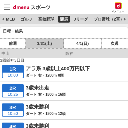
dメニュー
球
MLB
ゴルフ
高校野球
競馬
Jリーグ
プロ野球（2軍）
日程・結果
前週
3/31(土)
4/1(日)
次週
中山
阪神
3回阪神3日目
アラ系 3歳以上400万円以下
1R
10:00
ダート 右・1200m 8頭
3歳未出走
2R
10:25
ダート 右・1800m 16頭
3歳未勝利
3R
10:50
ダート 右・1800m 12頭
3歳未勝利
4R