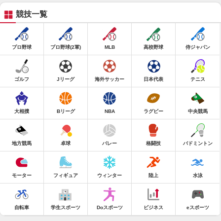
競技一覧
プロ野球
プロ野球(2軍)
MLB
高校野球
侍ジャパン
ゴルフ
Jリーグ
海外サッカー
日本代表
テニス
大相撲
Bリーグ
NBA
ラグビー
中央競馬
地方競馬
卓球
バレー
格闘技
バドミントン
モーター
フィギュア
ウィンター
陸上
水泳
自転車
学生スポーツ
Doスポーツ
ビジネス
eスポーツ