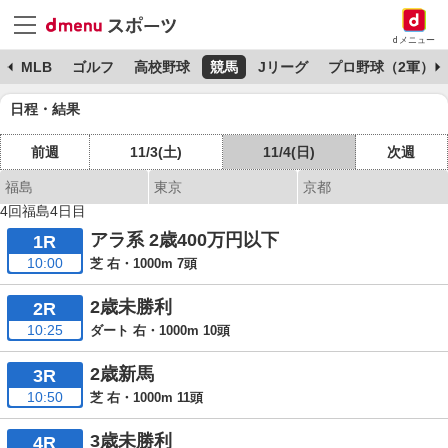
dメニュー
球
MLB
ゴルフ
高校野球
競馬
Jリーグ
プロ野球（2軍）
日程・結果
前週
11/3(土)
11/4(日)
次週
福島
東京
京都
4回福島4日目
アラ系 2歳400万円以下
1R
10:00
芝 右・1000m 7頭
2歳未勝利
2R
10:25
ダート 右・1000m 10頭
2歳新馬
3R
10:50
芝 右・1000m 11頭
3歳未勝利
4R