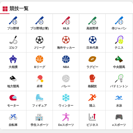
競技一覧
プロ野球
プロ野球(2軍)
MLB
高校野球
侍ジャパン
ゴルフ
Jリーグ
海外サッカー
日本代表
テニス
大相撲
Bリーグ
NBA
ラグビー
中央競馬
地方競馬
卓球
バレー
格闘技
バドミントン
モーター
フィギュア
ウィンター
陸上
水泳
自転車
学生スポーツ
Doスポーツ
ビジネス
eスポーツ