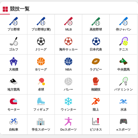
競技一覧
プロ野球
プロ野球(2軍)
MLB
高校野球
侍ジャパン
ゴルフ
Jリーグ
海外サッカー
日本代表
テニス
大相撲
Bリーグ
NBA
ラグビー
中央競馬
地方競馬
卓球
バレー
格闘技
バドミントン
モーター
フィギュア
ウィンター
陸上
水泳
自転車
学生スポーツ
Doスポーツ
ビジネス
eスポーツ