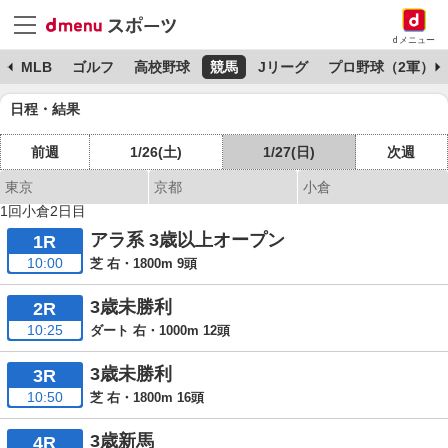
dメニュー
球
MLB
ゴルフ
高校野球
競馬
Jリーグ
プロ野球（2軍）
日程・結果
前週
1/26(土)
1/27(日)
次週
東京
京都
小倉
1回小倉2日目
アラ系 3歳以上オープン
1R
10:00
芝 右・1800m 9頭
3歳未勝利
2R
10:25
ダート 右・1000m 12頭
3歳未勝利
3R
10:50
芝 右・1800m 16頭
3歳新馬
4R