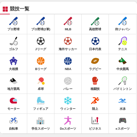
競技一覧
プロ野球
プロ野球(2軍)
MLB
高校野球
侍ジャパン
ゴルフ
Jリーグ
海外サッカー
日本代表
テニス
大相撲
Bリーグ
NBA
ラグビー
中央競馬
地方競馬
卓球
バレー
格闘技
バドミントン
モーター
フィギュア
ウィンター
陸上
水泳
自転車
学生スポーツ
Doスポーツ
ビジネス
eスポーツ