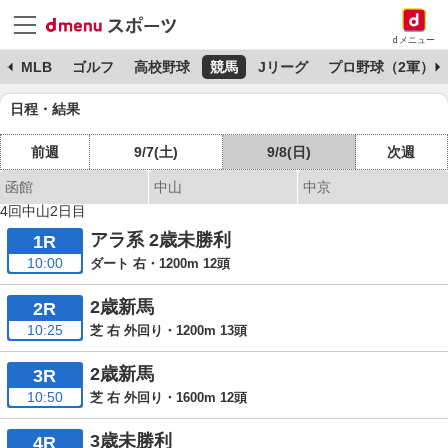
dメニュー
球
MLB
ゴルフ
高校野球
競馬
Jリーグ
プロ野球（2軍）
日程・結果
前週
9/7(土)
9/8(日)
次週
函館
中山
中京
4回中山2日目
アラ系 2歳未勝利
1R
10:00
ダート 右・1200m 12頭
2歳新馬
2R
10:25
芝 右 外回り・1200m 13頭
2歳新馬
3R
10:50
芝 右 外回り・1600m 12頭
3歳未勝利
4R