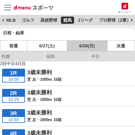
dメニュー
球
MLB
ゴルフ
高校野球
競馬
Jリーグ
プロ野球（2軍）
日程・結果
前週
6/27(土)
6/28(日)
次週
札幌
福島
中京
2回中京4日目
3歳未勝利
1R
10:00
芝 左・1000m 16頭
3歳未勝利
2R
10:25
芝 左・1000m 16頭
3歳未勝利
3R
10:50
芝 左・1800m 16頭
3歳未勝利
4R