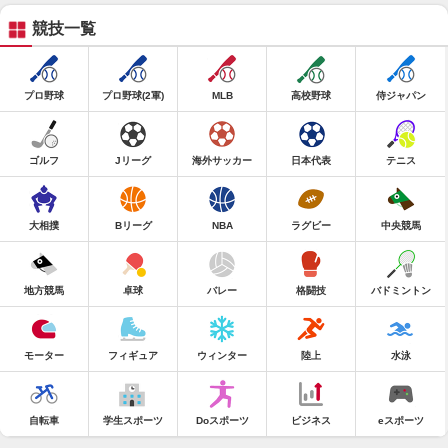
競技一覧
プロ野球
プロ野球(2軍)
MLB
高校野球
侍ジャパン
ゴルフ
Jリーグ
海外サッカー
日本代表
テニス
大相撲
Bリーグ
NBA
ラグビー
中央競馬
地方競馬
卓球
バレー
格闘技
バドミントン
モーター
フィギュア
ウィンター
陸上
水泳
自転車
学生スポーツ
Doスポーツ
ビジネス
eスポーツ