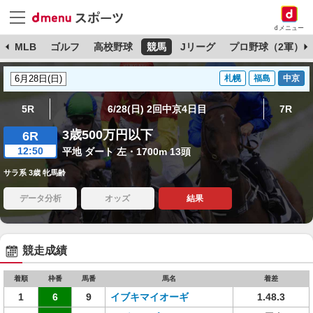
dメニュー
球
MLB
ゴルフ
高校野球
競馬
Jリーグ
プロ野球（2軍）
札幌
福島
中京
5R
6/28(日) 2回中京4日目
7R
3歳500万円以下
6R
12:50
平地 ダート 左・1700m 13頭
サラ系 3歳 牝馬齢
データ分析
オッズ
結果
競走成績
着順
枠番
馬番
馬名
着差
1
6
9
イブキマイオーギ
1.48.3