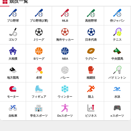
競技一覧
プロ野球
プロ野球(2軍)
MLB
高校野球
侍ジャパン
ゴルフ
Jリーグ
海外サッカー
日本代表
テニス
大相撲
Bリーグ
NBA
ラグビー
中央競馬
地方競馬
卓球
バレー
格闘技
バドミントン
モーター
フィギュア
ウィンター
陸上
水泳
自転車
学生スポーツ
Doスポーツ
ビジネス
eスポーツ