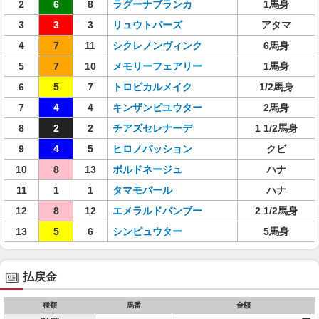
2
6
8
ラグーナブランカ
1馬身
3
3
3
リュウトパーズ
アタマ
4
7
11
シクレノンヴィンク
6馬身
5
7
10
メモリーフェアリー
1馬身
6
5
7
トロピカルメイク
1/2馬身
7
4
4
キンザンピユウター
2馬身
8
2
2
チアズセレナーデ
1 1/2馬身
9
4
5
ヒロノパッション
クビ
10
8
13
ボルドネージュ
ハナ
11
1
1
タマモパール
ハナ
12
8
12
エメラルドバンブー
2 1/2馬身
13
5
6
シンピュウター
5馬身
払戻金
種類
馬番
金額