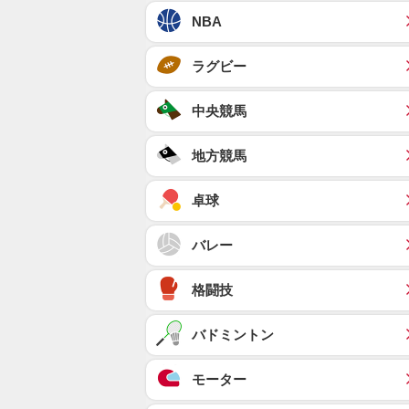
NBA
ラグビー
中央競馬
地方競馬
卓球
バレー
格闘技
バドミントン
モーター