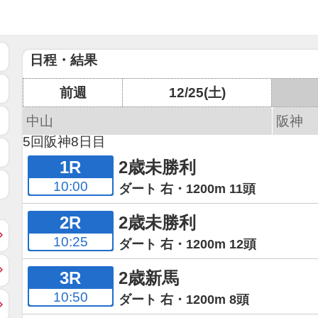
日程・結果
前週
12/25(土)
中山
阪神
5回阪神8日目
1R
2歳未勝利
10:00
ダート 右・1200m 11頭
2R
2歳未勝利
10:25
ダート 右・1200m 12頭
3R
2歳新馬
10:50
ダート 右・1200m 8頭