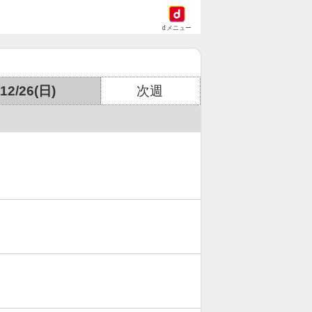
dメニュー
12/26(日)
次週