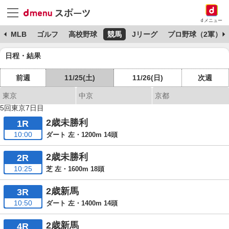
dメニュー
球
MLB
ゴルフ
高校野球
競馬
Jリーグ
プロ野球（2軍）
日程・結果
前週
11/25(土)
11/26(日)
次週
東京
中京
京都
5回東京7日目
2歳未勝利
1R
10:00
ダート 左・1200m 14頭
2歳未勝利
2R
10:25
芝 左・1600m 18頭
2歳新馬
3R
10:50
ダート 左・1400m 14頭
2歳新馬
4R