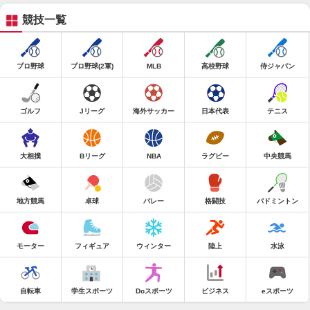
競技一覧
プロ野球
プロ野球(2軍)
MLB
高校野球
侍ジャパン
ゴルフ
Jリーグ
海外サッカー
日本代表
テニス
大相撲
Bリーグ
NBA
ラグビー
中央競馬
地方競馬
卓球
バレー
格闘技
バドミントン
モーター
フィギュア
ウィンター
陸上
水泳
自転車
学生スポーツ
Doスポーツ
ビジネス
eスポーツ