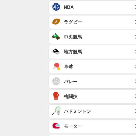
NBA
ラグビー
中央競馬
地方競馬
卓球
バレー
格闘技
バドミントン
モーター