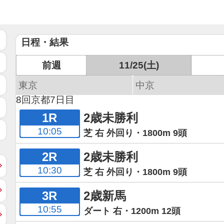
日程・結果
前週
11/25(土)
東京
中京
8回京都7日目
1R
2歳未勝利
10:05
芝 右 外回り・1800m 9頭
2R
2歳未勝利
10:30
芝 右 外回り・1800m 9頭
3R
2歳新馬
10:55
ダート 右・1200m 12頭