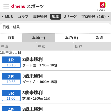
dメニュー
球
MLB
ゴルフ
高校野球
競馬
Jリーグ
プロ野球（2軍）
日程・結果
前週
3/16(土)
3/17(日)
次週
中山
中京
阪神
1回中京5日目
3歳未勝利
1R
10:10
ダート 左・1700m 10頭
3歳未勝利
2R
10:35
ダート 左・1000m 15頭
3歳未勝利
3R
11:00
芝 左・1200m 16頭
3歳未勝利
4R