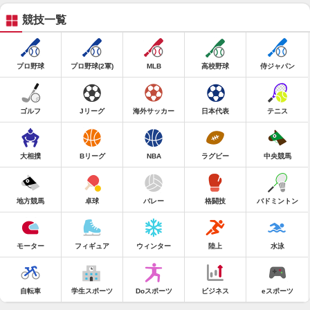
競技一覧
プロ野球
プロ野球(2軍)
MLB
高校野球
侍ジャパン
ゴルフ
Jリーグ
海外サッカー
日本代表
テニス
大相撲
Bリーグ
NBA
ラグビー
中央競馬
地方競馬
卓球
バレー
格闘技
バドミントン
モーター
フィギュア
ウィンター
陸上
水泳
自転車
学生スポーツ
Doスポーツ
ビジネス
eスポーツ