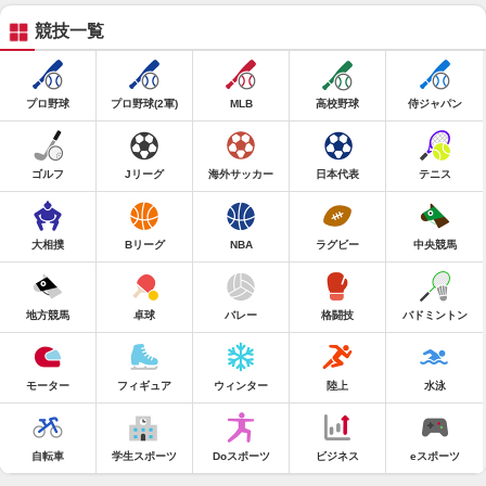
競技一覧
プロ野球
プロ野球(2軍)
MLB
高校野球
侍ジャパン
ゴルフ
Jリーグ
海外サッカー
日本代表
テニス
大相撲
Bリーグ
NBA
ラグビー
中央競馬
地方競馬
卓球
バレー
格闘技
バドミントン
モーター
フィギュア
ウィンター
陸上
水泳
自転車
学生スポーツ
Doスポーツ
ビジネス
eスポーツ