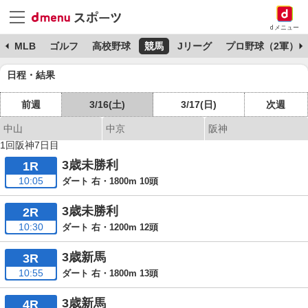
dメニュー
球
MLB
ゴルフ
高校野球
競馬
Jリーグ
プロ野球（2軍）
日程・結果
前週
3/16(土)
3/17(日)
次週
中山
中京
阪神
1回阪神7日目
3歳未勝利
1R
10:05
ダート 右・1800m 10頭
3歳未勝利
2R
10:30
ダート 右・1200m 12頭
3歳新馬
3R
10:55
ダート 右・1800m 13頭
3歳新馬
4R