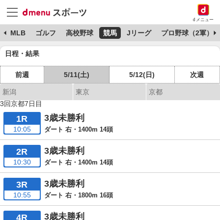
dメニュー
球
MLB
ゴルフ
高校野球
競馬
Jリーグ
プロ野球（2軍）
日程・結果
前週
5/11(土)
5/12(日)
次週
新潟
東京
京都
3回京都7日目
3歳未勝利
1R
10:05
ダート 右・1400m 14頭
3歳未勝利
2R
10:30
ダート 右・1400m 14頭
3歳未勝利
3R
10:55
ダート 右・1800m 16頭
3歳未勝利
4R