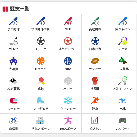
競技一覧
プロ野球
プロ野球(2軍)
MLB
高校野球
侍ジャパン
ゴルフ
Jリーグ
海外サッカー
日本代表
テニス
大相撲
Bリーグ
NBA
ラグビー
中央競馬
地方競馬
卓球
バレー
格闘技
バドミントン
モーター
フィギュア
ウィンター
陸上
水泳
自転車
学生スポーツ
Doスポーツ
ビジネス
eスポーツ