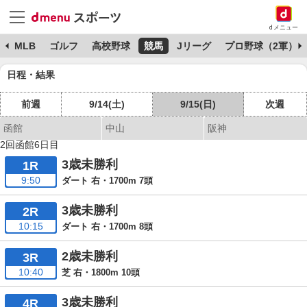
dメニュー
球
MLB
ゴルフ
高校野球
競馬
Jリーグ
プロ野球（2軍）
日程・結果
前週
9/14(土)
9/15(日)
次週
函館
中山
阪神
2回函館6日目
3歳未勝利
1R
9:50
ダート 右・1700m 7頭
3歳未勝利
2R
10:15
ダート 右・1700m 8頭
2歳未勝利
3R
10:40
芝 右・1800m 10頭
3歳未勝利
4R