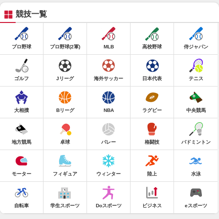
競技一覧
プロ野球
プロ野球(2軍)
MLB
高校野球
侍ジャパン
ゴルフ
Jリーグ
海外サッカー
日本代表
テニス
大相撲
Bリーグ
NBA
ラグビー
中央競馬
地方競馬
卓球
バレー
格闘技
バドミントン
モーター
フィギュア
ウィンター
陸上
水泳
自転車
学生スポーツ
Doスポーツ
ビジネス
eスポーツ