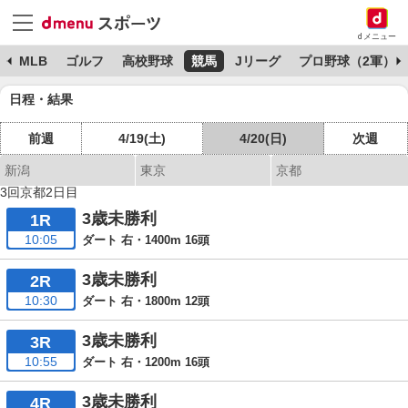
dメニュー
球
MLB
ゴルフ
高校野球
競馬
Jリーグ
プロ野球（2軍）
日程・結果
前週
4/19(土)
4/20(日)
次週
新潟
東京
京都
3回京都2日目
3歳未勝利
1R
10:05
ダート 右・1400m 16頭
3歳未勝利
2R
10:30
ダート 右・1800m 12頭
3歳未勝利
3R
10:55
ダート 右・1200m 16頭
3歳未勝利
4R