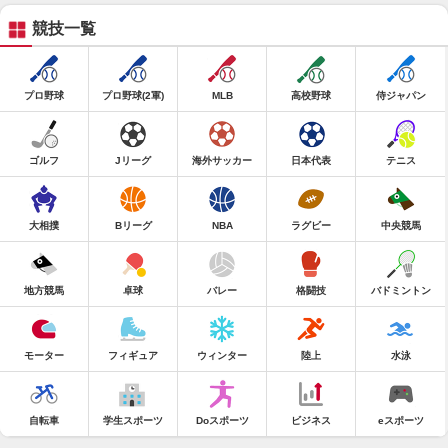
競技一覧
プロ野球
プロ野球(2軍)
MLB
高校野球
侍ジャパン
ゴルフ
Jリーグ
海外サッカー
日本代表
テニス
大相撲
Bリーグ
NBA
ラグビー
中央競馬
地方競馬
卓球
バレー
格闘技
バドミントン
モーター
フィギュア
ウィンター
陸上
水泳
自転車
学生スポーツ
Doスポーツ
ビジネス
eスポーツ