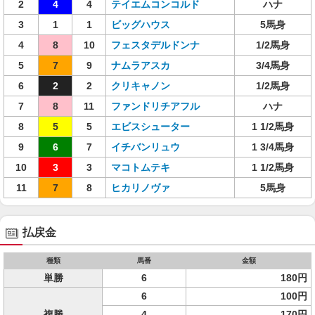
2
4
4
テイエムコンコルド
ハナ
3
1
1
ビッグハウス
5馬身
4
8
10
フェスタデルドンナ
1/2馬身
5
7
9
ナムラアスカ
3/4馬身
6
2
2
クリキャノン
1/2馬身
7
8
11
ファンドリチアフル
ハナ
8
5
5
エビスシューター
1 1/2馬身
9
6
7
イチバンリュウ
1 3/4馬身
10
3
3
マコトムテキ
1 1/2馬身
11
7
8
ヒカリノヴァ
5馬身
払戻金
種類
馬番
金額
単勝
6
180円
6
100円
複勝
4
170円