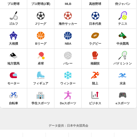
プロ野球
プロ野球(2軍)
MLB
高校野球
侍ジャパン
ゴルフ
Jリーグ
海外サッカー
日本代表
テニス
大相撲
Bリーグ
NBA
ラグビー
中央競馬
地方競馬
卓球
バレー
格闘技
バドミントン
モーター
フィギュア
ウィンター
陸上
水泳
自転車
学生スポーツ
Doスポーツ
ビジネス
eスポーツ
データ提供：日本中央競馬会