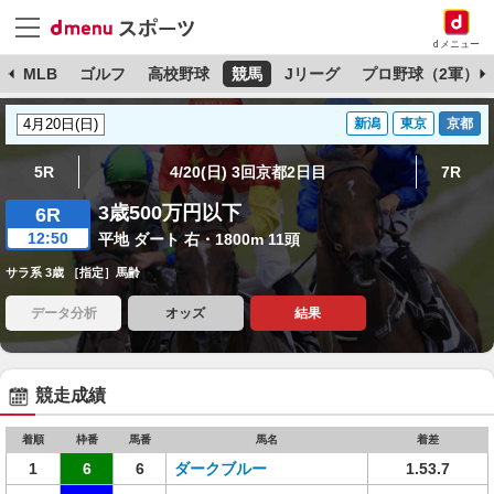
dメニュー
球
MLB
ゴルフ
高校野球
競馬
Jリーグ
プロ野球（2軍）
新潟
東京
京都
5R
4/20(日) 3回京都2日目
7R
3歳500万円以下
6R
12:50
平地 ダート 右・1800m 11頭
サラ系 3歳 ［指定］馬齢
データ分析
オッズ
結果
競走成績
着順
枠番
馬番
馬名
着差
1
6
6
ダークブルー
1.53.7