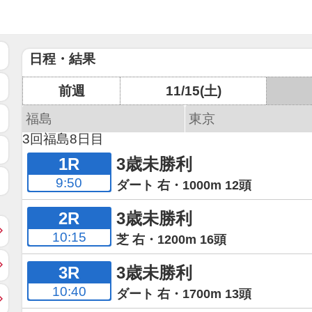
日程・結果
前週
11/15(土)
福島
東京
3回福島8日目
1R
3歳未勝利
9:50
ダート 右・1000m 12頭
2R
3歳未勝利
10:15
芝 右・1200m 16頭
3R
3歳未勝利
10:40
ダート 右・1700m 13頭