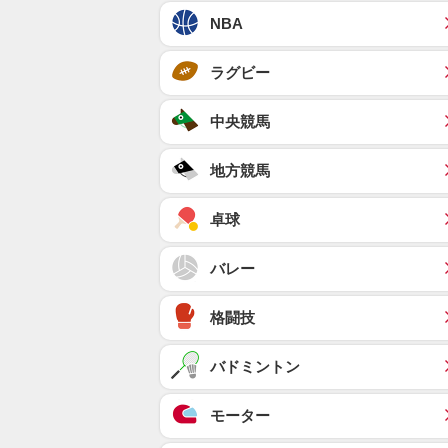
NBA
ラグビー
中央競馬
地方競馬
卓球
バレー
格闘技
バドミントン
モーター