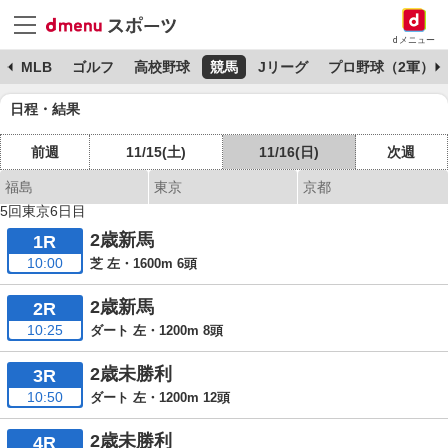
dメニュー
球
MLB
ゴルフ
高校野球
競馬
Jリーグ
プロ野球（2軍）
日程・結果
前週
11/15(土)
11/16(日)
次週
福島
東京
京都
5回東京6日目
2歳新馬
1R
10:00
芝 左・1600m 6頭
2歳新馬
2R
10:25
ダート 左・1200m 8頭
2歳未勝利
3R
10:50
ダート 左・1200m 12頭
2歳未勝利
4R