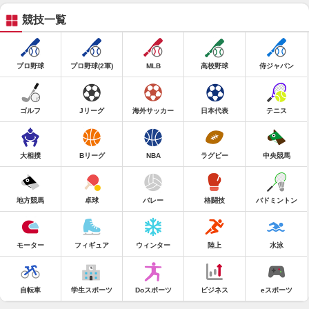
競技一覧
プロ野球
プロ野球(2軍)
MLB
高校野球
侍ジャパン
ゴルフ
Jリーグ
海外サッカー
日本代表
テニス
大相撲
Bリーグ
NBA
ラグビー
中央競馬
地方競馬
卓球
バレー
格闘技
バドミントン
モーター
フィギュア
ウィンター
陸上
水泳
自転車
学生スポーツ
Doスポーツ
ビジネス
eスポーツ