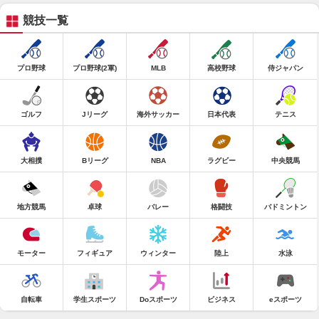
競技一覧
プロ野球
プロ野球(2軍)
MLB
高校野球
侍ジャパン
ゴルフ
Jリーグ
海外サッカー
日本代表
テニス
大相撲
Bリーグ
NBA
ラグビー
中央競馬
地方競馬
卓球
バレー
格闘技
バドミントン
モーター
フィギュア
ウィンター
陸上
水泳
自転車
学生スポーツ
Doスポーツ
ビジネス
eスポーツ