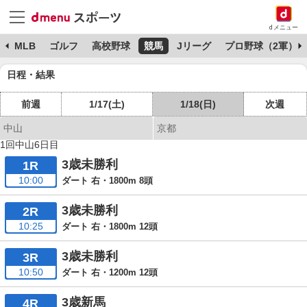
dメニュー
球
MLB
ゴルフ
高校野球
競馬
Jリーグ
プロ野球（2軍）
日程・結果
前週
1/17(土)
1/18(日)
次週
中山
京都
1回中山6日目
3歳未勝利
1R
10:00
ダート 右・1800m 8頭
3歳未勝利
2R
10:25
ダート 右・1800m 12頭
3歳未勝利
3R
10:50
ダート 右・1200m 12頭
3歳新馬
4R