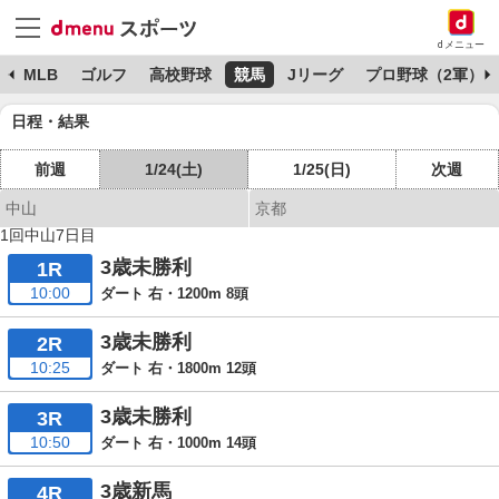
dメニュー
球
MLB
ゴルフ
高校野球
競馬
Jリーグ
プロ野球（2軍）
日程・結果
前週
1/24(土)
1/25(日)
次週
中山
京都
1回中山7日目
3歳未勝利
1R
10:00
ダート 右・1200m 8頭
3歳未勝利
2R
10:25
ダート 右・1800m 12頭
3歳未勝利
3R
10:50
ダート 右・1000m 14頭
3歳新馬
4R