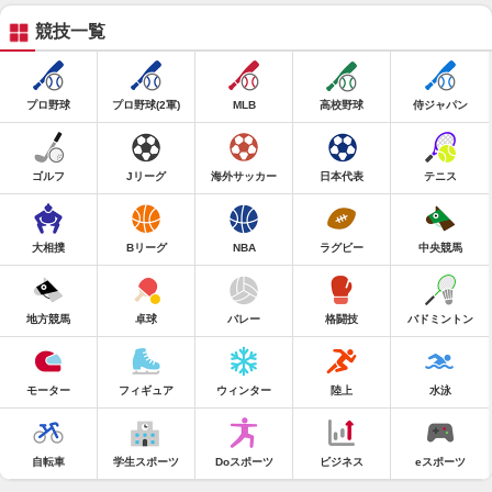
競技一覧
プロ野球
プロ野球(2軍)
MLB
高校野球
侍ジャパン
ゴルフ
Jリーグ
海外サッカー
日本代表
テニス
大相撲
Bリーグ
NBA
ラグビー
中央競馬
地方競馬
卓球
バレー
格闘技
バドミントン
モーター
フィギュア
ウィンター
陸上
水泳
自転車
学生スポーツ
Doスポーツ
ビジネス
eスポーツ