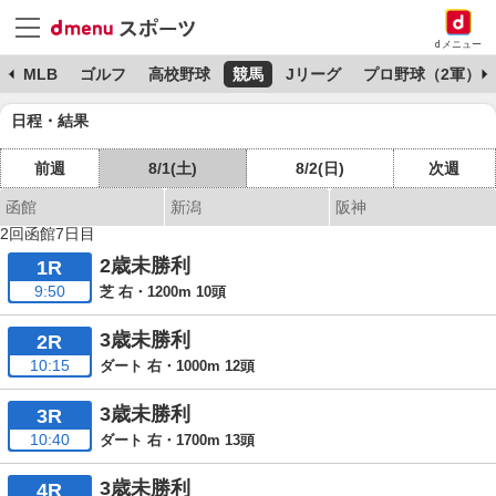
dメニュー
球
MLB
ゴルフ
高校野球
競馬
Jリーグ
プロ野球（2軍）
日程・結果
前週
8/1(土)
8/2(日)
次週
函館
新潟
阪神
2回函館7日目
2歳未勝利
1R
9:50
芝 右・1200m 10頭
3歳未勝利
2R
10:15
ダート 右・1000m 12頭
3歳未勝利
3R
10:40
ダート 右・1700m 13頭
3歳未勝利
4R