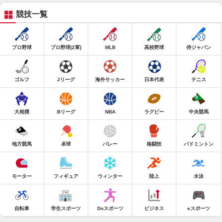
競技一覧
プロ野球
プロ野球(2軍)
MLB
高校野球
侍ジャパン
ゴルフ
Jリーグ
海外サッカー
日本代表
テニス
大相撲
Bリーグ
NBA
ラグビー
中央競馬
地方競馬
卓球
バレー
格闘技
バドミントン
モーター
フィギュア
ウィンター
陸上
水泳
自転車
学生スポーツ
Doスポーツ
ビジネス
eスポーツ