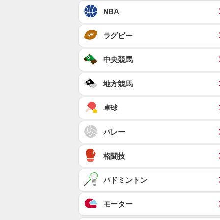
NBA
ラグビー
中央競馬
地方競馬
卓球
バレー
格闘技
バドミントン
モーター