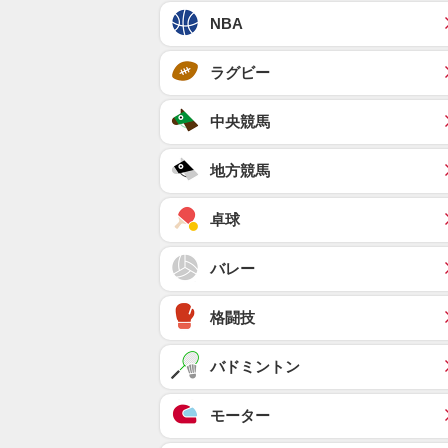
NBA
ラグビー
中央競馬
地方競馬
卓球
バレー
格闘技
バドミントン
モーター