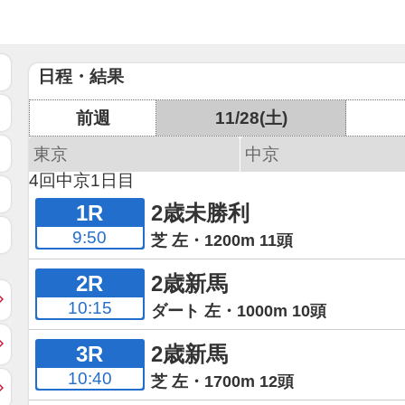
日程・結果
前週
11/28(土)
東京
中京
4回中京1日目
1R
2歳未勝利
9:50
芝 左・1200m 11頭
2R
2歳新馬
10:15
ダート 左・1000m 10頭
3R
2歳新馬
10:40
芝 左・1700m 12頭