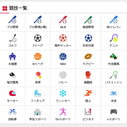
競技一覧
プロ野球
プロ野球(2軍)
MLB
高校野球
侍ジャパン
ゴルフ
Jリーグ
海外サッカー
日本代表
テニス
大相撲
Bリーグ
NBA
ラグビー
中央競馬
地方競馬
卓球
バレー
格闘技
バドミントン
モーター
フィギュア
ウィンター
陸上
水泳
自転車
学生スポーツ
Doスポーツ
ビジネス
eスポーツ