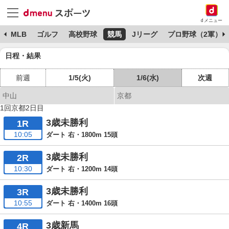
dメニュー
球
MLB
ゴルフ
高校野球
競馬
Jリーグ
プロ野球（2軍）
日程・結果
前週
1/5(火)
1/6(水)
次週
中山
京都
1回京都2日目
3歳未勝利
1R
10:05
ダート 右・1800m 15頭
3歳未勝利
2R
10:30
ダート 右・1200m 14頭
3歳未勝利
3R
10:55
ダート 右・1400m 16頭
3歳新馬
4R