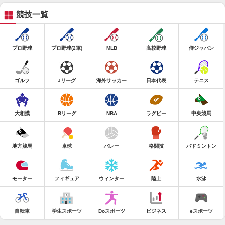
競技一覧
プロ野球
プロ野球(2軍)
MLB
高校野球
侍ジャパン
ゴルフ
Jリーグ
海外サッカー
日本代表
テニス
大相撲
Bリーグ
NBA
ラグビー
中央競馬
地方競馬
卓球
バレー
格闘技
バドミントン
モーター
フィギュア
ウィンター
陸上
水泳
自転車
学生スポーツ
Doスポーツ
ビジネス
eスポーツ