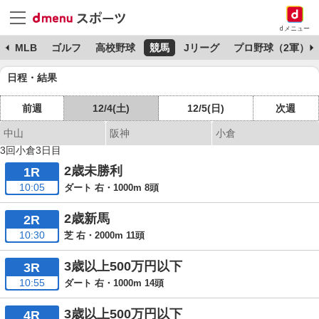
dメニュー
球
MLB
ゴルフ
高校野球
競馬
Jリーグ
プロ野球（2軍）
日程・結果
前週
12/4(土)
12/5(日)
次週
中山
阪神
小倉
3回小倉3日目
2歳未勝利
1R
10:05
ダート 右・1000m 8頭
2歳新馬
2R
10:30
芝 右・2000m 11頭
3歳以上500万円以下
3R
10:55
ダート 右・1000m 14頭
3歳以上500万円以下
4R