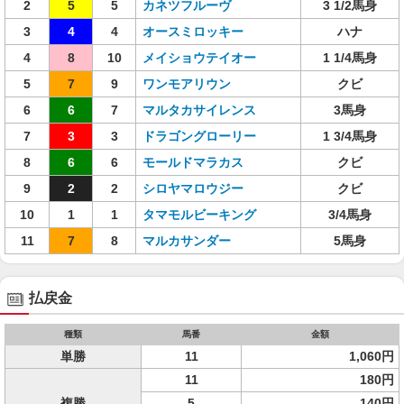
2
5
5
カネツフルーヴ
3 1/2馬身
3
4
4
オースミロッキー
ハナ
4
8
10
メイショウテイオー
1 1/4馬身
5
7
9
ワンモアリウン
クビ
6
6
7
マルタカサイレンス
3馬身
7
3
3
ドラゴングローリー
1 3/4馬身
8
6
6
モールドマラカス
クビ
9
2
2
シロヤマロウジー
クビ
10
1
1
タマモルビーキング
3/4馬身
11
7
8
マルカサンダー
5馬身
払戻金
種類
馬番
金額
単勝
11
1,060円
11
180円
複勝
5
140円