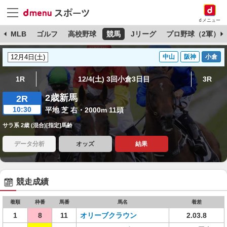
dメニュー
球
MLB
ゴルフ
高校野球
競馬
Jリーグ
プロ野球（2軍）
中山
阪神
小倉
1R
12/4(土) 3回小倉3日目
3R
2歳新馬
2R
10:30
平地 芝 右・2000m 11頭
サラ系 2歳 (混合)[指定]馬齢
データ分析
オッズ
結果
競走成績
着順
枠番
馬番
馬名
着差
1
8
11
オリーブクラウン
2.03.8