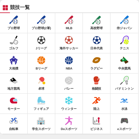
競技一覧
プロ野球
プロ野球(2軍)
MLB
高校野球
侍ジャパン
ゴルフ
Jリーグ
海外サッカー
日本代表
テニス
大相撲
Bリーグ
NBA
ラグビー
中央競馬
地方競馬
卓球
バレー
格闘技
バドミントン
モーター
フィギュア
ウィンター
陸上
水泳
自転車
学生スポーツ
Doスポーツ
ビジネス
eスポーツ