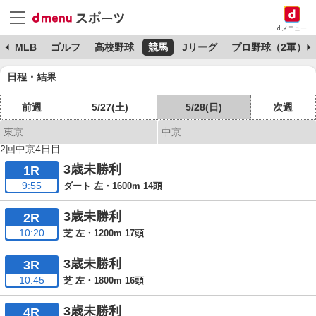
dメニュー
球
MLB
ゴルフ
高校野球
競馬
Jリーグ
プロ野球（2軍）
日程・結果
前週
5/27(土)
5/28(日)
次週
東京
中京
2回中京4日目
3歳未勝利
1R
9:55
ダート 左・1600m 14頭
3歳未勝利
2R
10:20
芝 左・1200m 17頭
3歳未勝利
3R
10:45
芝 左・1800m 16頭
3歳未勝利
4R