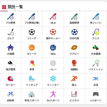
競技一覧
プロ野球
プロ野球(2軍)
MLB
高校野球
侍ジャパン
ゴルフ
Jリーグ
海外サッカー
日本代表
テニス
大相撲
Bリーグ
NBA
ラグビー
中央競馬
地方競馬
卓球
バレー
格闘技
バドミントン
モーター
フィギュア
ウィンター
陸上
水泳
自転車
学生スポーツ
Doスポーツ
ビジネス
eスポーツ