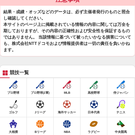
結果・成績・オッズなどのデータは、必ず主催者発行のものと照合
し確認してください。
本サイトのページ上に掲載されている情報の内容に関しては万全を
期しておりますが、その内容の正確性および安全性を保証するもの
ではありません。 当該情報に基づいて被ったいかなる損害について
も、株式会社NTTドコモおよび情報提供者は一切の責任を負いかね
ます。
競技一覧
プロ野球
プロ野球(2軍)
MLB
高校野球
侍ジャパン
ゴルフ
Jリーグ
海外サッカー
日本代表
テニス
大相撲
Bリーグ
NBA
ラグビー
中央競馬