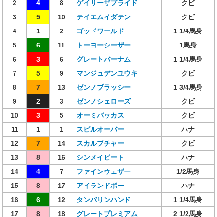
2
4
8
ゲイリーザプライド
クビ
3
5
10
テイエムイダテン
クビ
4
1
2
ゴッドワールド
1 1/4馬身
5
6
11
トーヨーシーザー
1馬身
6
3
6
グレートバーナム
1 1/4馬身
7
5
9
マンジュデンユウキ
クビ
8
7
13
ゼンノブラッシー
1 3/4馬身
9
2
3
ゼンノシェローズ
クビ
10
3
5
オーミバッカス
クビ
11
1
1
スピルオーバー
ハナ
12
7
14
スカルプチャー
クビ
13
8
16
シンメイビート
ハナ
14
4
7
ファインウェザー
1/2馬身
15
8
17
アイランドボー
ハナ
16
6
12
タンバリンハンド
1 1/4馬身
17
8
18
グレートプレミアム
2 1/2馬身