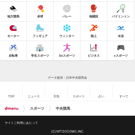
地方競馬
卓球
バレー
格闘技
バドミントン
モーター
フィギュア
ウィンター
陸上
水泳
自転車
学生スポーツ
Doスポーツ
ビジネス
eスポーツ
データ提供：日本中央競馬会
TOP
ニュース
天気
スポーツ
占い
すべて
スポーツ
中央競馬
サイトご利用にあたって
(C) NTT DOCOMO, INC.