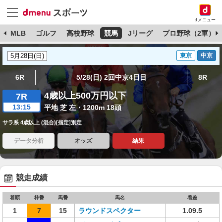
dメニュー
球
MLB
ゴルフ
高校野球
競馬
Jリーグ
プロ野球（2軍）
東京
中京
6R
5/28(日) 2回中京4日目
8R
4歳以上500万円以下
7R
13:15
平地 芝 左・1200m 18頭
サラ系 4歳以上 (混合)[指定]別定
データ分析
オッズ
結果
競走成績
着順
枠番
馬番
馬名
着差
1
7
15
ラウンドスペクター
1.09.5