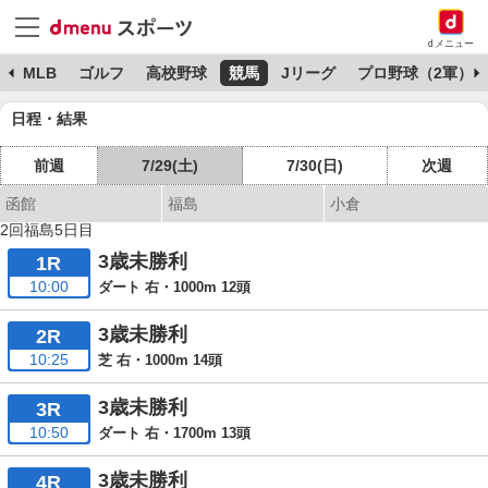
dメニュー
球
MLB
ゴルフ
高校野球
競馬
Jリーグ
プロ野球（2軍）
日程・結果
前週
7/29(土)
7/30(日)
次週
函館
福島
小倉
2回福島5日目
3歳未勝利
1R
10:00
ダート 右・1000m 12頭
3歳未勝利
2R
10:25
芝 右・1000m 14頭
3歳未勝利
3R
10:50
ダート 右・1700m 13頭
3歳未勝利
4R