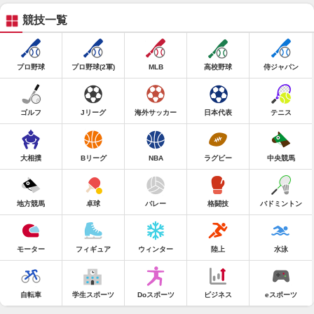
競技一覧
プロ野球
プロ野球(2軍)
MLB
高校野球
侍ジャパン
ゴルフ
Jリーグ
海外サッカー
日本代表
テニス
大相撲
Bリーグ
NBA
ラグビー
中央競馬
地方競馬
卓球
バレー
格闘技
バドミントン
モーター
フィギュア
ウィンター
陸上
水泳
自転車
学生スポーツ
Doスポーツ
ビジネス
eスポーツ