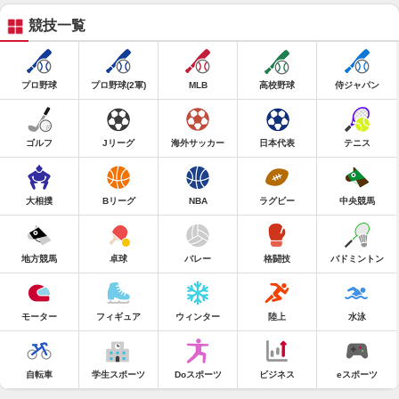
競技一覧
プロ野球
プロ野球(2軍)
MLB
高校野球
侍ジャパン
ゴルフ
Jリーグ
海外サッカー
日本代表
テニス
大相撲
Bリーグ
NBA
ラグビー
中央競馬
地方競馬
卓球
バレー
格闘技
バドミントン
モーター
フィギュア
ウィンター
陸上
水泳
自転車
学生スポーツ
Doスポーツ
ビジネス
eスポーツ