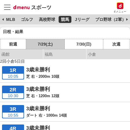
dメニュー
球
MLB
ゴルフ
高校野球
競馬
Jリーグ
プロ野球（2軍）
日程・結果
前週
7/29(土)
7/30(日)
次週
函館
福島
小倉
2回小倉5日目
3歳未勝利
1R
10:05
芝 右・2000m 10頭
3歳未勝利
2R
10:30
芝 右・1200m 12頭
3歳未勝利
3R
10:55
ダート 右・1000m 14頭
3歳未勝利
4R