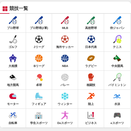
競技一覧
プロ野球
プロ野球(2軍)
MLB
高校野球
侍ジャパン
ゴルフ
Jリーグ
海外サッカー
日本代表
テニス
大相撲
Bリーグ
NBA
ラグビー
中央競馬
地方競馬
卓球
バレー
格闘技
バドミントン
モーター
フィギュア
ウィンター
陸上
水泳
自転車
学生スポーツ
Doスポーツ
ビジネス
eスポーツ