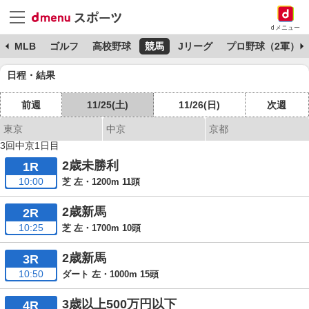
dメニュー
球
MLB
ゴルフ
高校野球
競馬
Jリーグ
プロ野球（2軍）
日程・結果
前週
11/25(土)
11/26(日)
次週
東京
中京
京都
3回中京1日目
2歳未勝利
1R
10:00
芝 左・1200m 11頭
2歳新馬
2R
10:25
芝 左・1700m 10頭
2歳新馬
3R
10:50
ダート 左・1000m 15頭
3歳以上500万円以下
4R