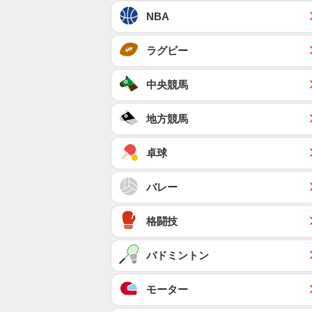
NBA
ラグビー
中央競馬
地方競馬
卓球
バレー
格闘技
バドミントン
モーター