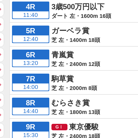
4R
3歳500万円以下
11:40
ダート 左・1600m 16頭
5R
ガーベラ賞
12:40
芝 左・1400m 18頭
6R
青嵐賞
13:20
芝 左・2400m 12頭
7R
駒草賞
14:00
芝 左・2000m 8頭
8R
むらさき賞
14:40
芝 左・1800m 13頭
9R
東京優駿
15:30
芝 左・2400m 18頭