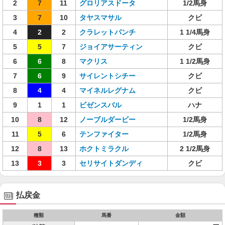
2
7
11
グロリアスドータ
1/2馬身
3
7
10
タヤスマサル
クビ
4
2
2
クラレットパンチ
1 1/4馬身
5
5
7
ジョイアサーティン
クビ
6
6
8
マクリス
1 1/2馬身
7
6
9
サイレントシチー
クビ
8
4
4
マイネルレグナム
クビ
9
1
1
ビゼンスバル
ハナ
10
8
12
ノーブルダービー
1/2馬身
11
5
6
テンファイター
1/2馬身
12
8
13
ホクトミラクル
2 1/2馬身
13
3
3
セリサイトダンディ
クビ
払戻金
種類
馬番
金額