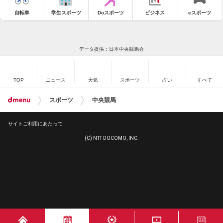
自転車
学生スポーツ
Doスポーツ
ビジネス
eスポーツ
データ提供：日本中央競馬会
TOP
ニュース
天気
スポーツ
占い
すべて
スポーツ
中央競馬
サイトご利用にあたって
(C) NTT DOCOMO, INC.