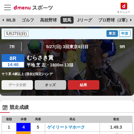
dメニュー
球
MLB
ゴルフ
高校野球
競馬
Jリーグ
プロ野球（2軍）
東京
中京
7R
5/27(日) 3回東京4日目
9R
むらさき賞
8R
14:40
平地 芝 左・1800m 13頭
サラ系 4歳以上 (混合)[指定]ハンデ
データ分析
オッズ
結果
競走成績
着順
枠番
馬番
馬名
着差
1
4
5
ゲイリートマホーク
1.49.3