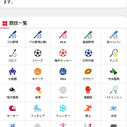
ます。
競技一覧
プロ野球
プロ野球(2軍)
MLB
高校野球
侍ジャパン
ゴルフ
Jリーグ
海外サッカー
日本代表
テニス
大相撲
Bリーグ
NBA
ラグビー
中央競馬
地方競馬
卓球
バレー
格闘技
バドミントン
モーター
フィギュア
ウィンター
陸上
水泳