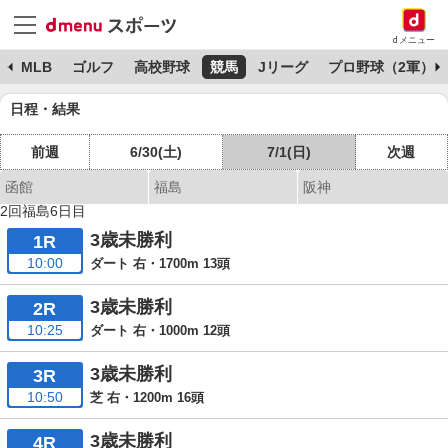
dメニュー
球
MLB
ゴルフ
高校野球
競馬
Jリーグ
プロ野球（2軍）
日程・結果
前週
6/30(土)
7/1(日)
次週
函館
福島
阪神
2回福島6日目
3歳未勝利
1R
10:00
ダート 右・1700m 13頭
3歳未勝利
2R
10:25
ダート 右・1000m 12頭
3歳未勝利
3R
10:50
芝 右・1200m 16頭
3歳未勝利
4R