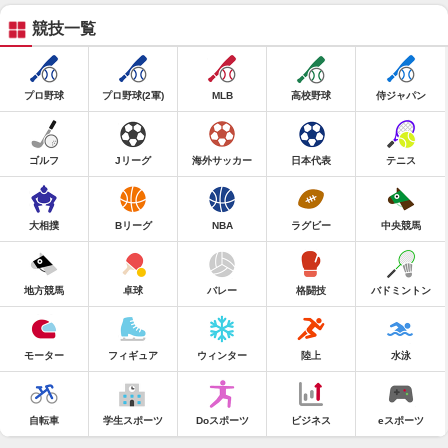
競技一覧
プロ野球
プロ野球(2軍)
MLB
高校野球
侍ジャパン
ゴルフ
Jリーグ
海外サッカー
日本代表
テニス
大相撲
Bリーグ
NBA
ラグビー
中央競馬
地方競馬
卓球
バレー
格闘技
バドミントン
モーター
フィギュア
ウィンター
陸上
水泳
自転車
学生スポーツ
Doスポーツ
ビジネス
eスポーツ