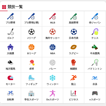
競技一覧
プロ野球
プロ野球(2軍)
MLB
高校野球
侍ジャパン
ゴルフ
Jリーグ
海外サッカー
日本代表
テニス
大相撲
Bリーグ
NBA
ラグビー
中央競馬
地方競馬
卓球
バレー
格闘技
バドミントン
モーター
フィギュア
ウィンター
陸上
水泳
自転車
学生スポーツ
Doスポーツ
ビジネス
eスポーツ