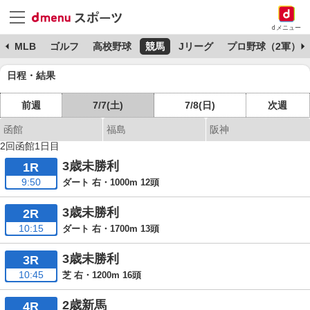
dメニュー
球
MLB
ゴルフ
高校野球
競馬
Jリーグ
プロ野球（2軍）
日程・結果
前週
7/7(土)
7/8(日)
次週
函館
福島
阪神
2回函館1日目
3歳未勝利
1R
9:50
ダート 右・1000m 12頭
3歳未勝利
2R
10:15
ダート 右・1700m 13頭
3歳未勝利
3R
10:45
芝 右・1200m 16頭
2歳新馬
4R