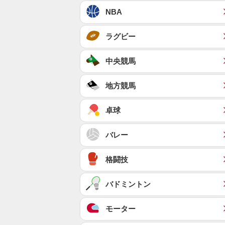
NBA
ラグビー
中央競馬
地方競馬
卓球
バレー
格闘技
バドミントン
モーター