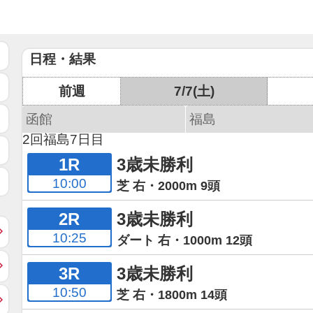
日程・結果
前週
7/7(土)
函館
福島
2回福島7日目
1R
3歳未勝利
10:00
芝 右・2000m 9頭
2R
3歳未勝利
10:25
ダート 右・1000m 12頭
3R
3歳未勝利
10:50
芝 右・1800m 14頭