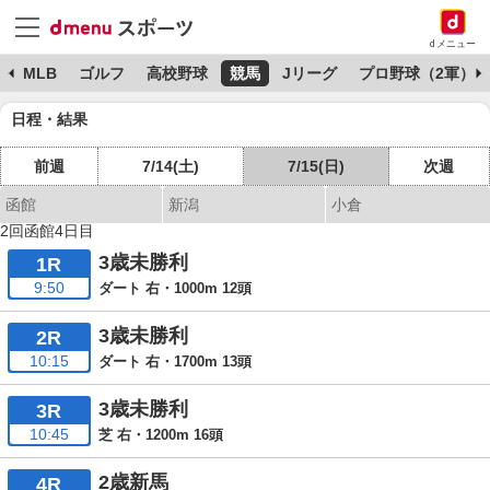
dメニュー
球
MLB
ゴルフ
高校野球
競馬
Jリーグ
プロ野球（2軍）
日程・結果
前週
7/14(土)
7/15(日)
次週
函館
新潟
小倉
2回函館4日目
3歳未勝利
1R
9:50
ダート 右・1000m 12頭
3歳未勝利
2R
10:15
ダート 右・1700m 13頭
3歳未勝利
3R
10:45
芝 右・1200m 16頭
2歳新馬
4R