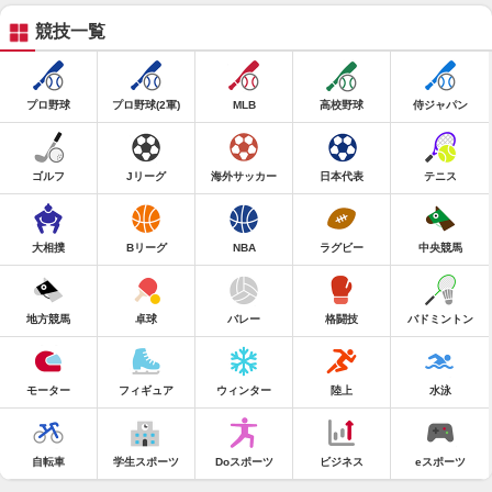
競技一覧
プロ野球
プロ野球(2軍)
MLB
高校野球
侍ジャパン
ゴルフ
Jリーグ
海外サッカー
日本代表
テニス
大相撲
Bリーグ
NBA
ラグビー
中央競馬
地方競馬
卓球
バレー
格闘技
バドミントン
モーター
フィギュア
ウィンター
陸上
水泳
自転車
学生スポーツ
Doスポーツ
ビジネス
eスポーツ