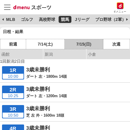
dメニュー
球
MLB
ゴルフ
高校野球
競馬
Jリーグ
プロ野球（2軍）
日程・結果
前週
7/14(土)
7/15(日)
次週
函館
新潟
小倉
1回新潟2日目
3歳未勝利
1R
10:00
ダート 左・1800m 14頭
3歳未勝利
2R
10:25
ダート 左・1200m 14頭
3歳未勝利
3R
10:50
芝 左 外・1600m 18頭
3歳未勝利
4R