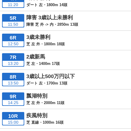
11:20
ダート 左・1800m 14頭
障害 3歳以上未勝利
5R
11:50
障害 芝 外 -> 内・2850m 13頭
3歳未勝利
6R
12:50
芝 左 外・1800m 18頭
2歳新馬
7R
13:20
芝 左・1400m 17頭
3歳以上500万円以下
8R
13:50
ダート 左・1700m 13頭
瓢湖特別
9R
14:25
芝 左 外・2000m 11頭
疾風特別
10R
15:00
芝 直線・1000m 16頭