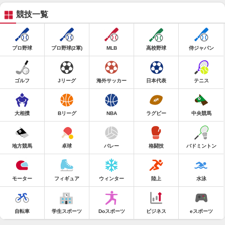
競技一覧
プロ野球
プロ野球(2軍)
MLB
高校野球
侍ジャパン
ゴルフ
Jリーグ
海外サッカー
日本代表
テニス
大相撲
Bリーグ
NBA
ラグビー
中央競馬
地方競馬
卓球
バレー
格闘技
バドミントン
モーター
フィギュア
ウィンター
陸上
水泳
自転車
学生スポーツ
Doスポーツ
ビジネス
eスポーツ