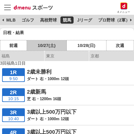
dメニュー
球
MLB
ゴルフ
高校野球
競馬
Jリーグ
プロ野球（2軍）
日程・結果
前週
10/27(土)
10/28(日)
次週
福島
東京
京都
3回福島1日目
2歳未勝利
1R
9:50
ダート 右・1000m 12頭
2歳新馬
2R
10:15
芝 右・1200m 16頭
3歳以上500万円以下
3R
10:40
ダート 右・1000m 12頭
3歳以上500万円以下
4R