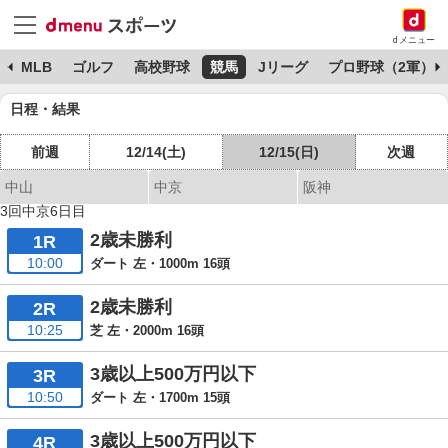
dメニュー
球
MLB
ゴルフ
高校野球
競馬
Jリーグ
プロ野球（2軍）
日程・結果
前週
12/14(土)
12/15(日)
次週
中山
中京
阪神
3回中京6日目
2歳未勝利
1R
10:00
ダート 左・1000m 16頭
2歳未勝利
2R
10:25
芝 左・2000m 16頭
3歳以上500万円以下
3R
10:50
ダート 左・1700m 15頭
3歳以上500万円以下
4R