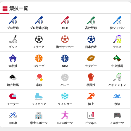
競技一覧
プロ野球
プロ野球(2軍)
MLB
高校野球
侍ジャパン
ゴルフ
Jリーグ
海外サッカー
日本代表
テニス
大相撲
Bリーグ
NBA
ラグビー
中央競馬
地方競馬
卓球
バレー
格闘技
バドミントン
モーター
フィギュア
ウィンター
陸上
水泳
自転車
学生スポーツ
Doスポーツ
ビジネス
eスポーツ