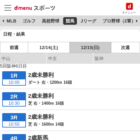
dメニュー
球
MLB
ゴルフ
高校野球
競馬
Jリーグ
プロ野球（2軍）
日程・結果
前週
12/14(土)
12/15(日)
次週
中山
中京
阪神
5回阪神6日目
2歳未勝利
1R
10:05
ダート 右・1200m 16頭
2歳未勝利
2R
10:30
芝 右・1400m 16頭
2歳未勝利
3R
10:55
芝 右・1600m 14頭
2歳新馬
4R