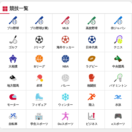
競技一覧
プロ野球
プロ野球(2軍)
MLB
高校野球
侍ジャパン
ゴルフ
Jリーグ
海外サッカー
日本代表
テニス
大相撲
Bリーグ
NBA
ラグビー
中央競馬
地方競馬
卓球
バレー
格闘技
バドミントン
モーター
フィギュア
ウィンター
陸上
水泳
自転車
学生スポーツ
Doスポーツ
ビジネス
eスポーツ