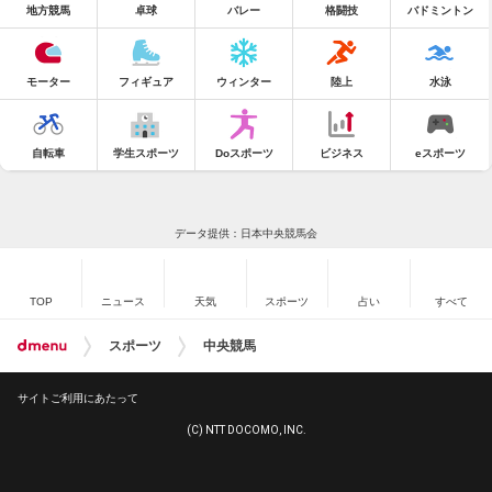
地方競馬
卓球
バレー
格闘技
バドミントン
モーター
フィギュア
ウィンター
陸上
水泳
自転車
学生スポーツ
Doスポーツ
ビジネス
eスポーツ
データ提供：日本中央競馬会
TOP
ニュース
天気
スポーツ
占い
すべて
スポーツ
中央競馬
サイトご利用にあたって
(C) NTT DOCOMO, INC.