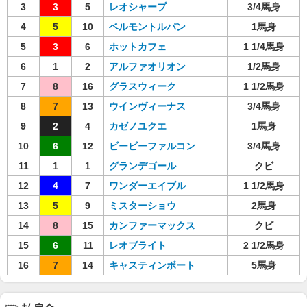
3
3
5
レオシャープ
3/4馬身
4
5
10
ベルモントルパン
1馬身
5
3
6
ホットカフェ
1 1/4馬身
6
1
2
アルファオリオン
1/2馬身
7
8
16
グラスウィーク
1 1/2馬身
8
7
13
ウインヴィーナス
3/4馬身
9
2
4
カゼノユクエ
1馬身
10
6
12
ビービーファルコン
3/4馬身
11
1
1
グランデゴール
クビ
12
4
7
ワンダーエイブル
1 1/2馬身
13
5
9
ミスターショウ
2馬身
14
8
15
カンファーマックス
クビ
15
6
11
レオブライト
2 1/2馬身
16
7
14
キャスティンボート
5馬身