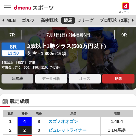
dメニュー
球
MLB
ゴルフ
高校野球
競馬
Jリーグ
プロ野球（2軍）
7R
7月1日(日) 2回福島6日
9R
3歳以上1勝クラス(500万円以下)
8R
13:50
芝 右・1,800m 16頭
3歳以上 ［指定］ 定量
本賞金：740、300、190、110、74万円
出馬表
データ分析
オッズ
結果
競走成績
着順
枠番
馬番
馬名
着差
1
4
8
スズノオオゴン
1.48.4
2
2
3
ビュレットライナー
1 1/4馬身