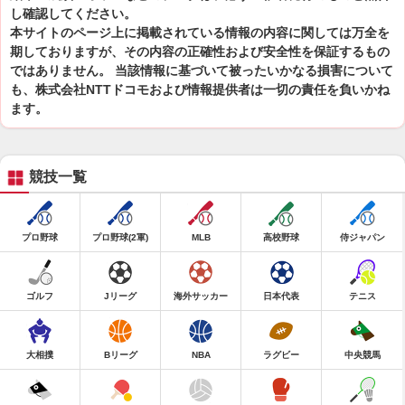
し確認してください。
本サイトのページ上に掲載されている情報の内容に関しては万全を
期しておりますが、その内容の正確性および安全性を保証するもの
ではありません。 当該情報に基づいて被ったいかなる損害について
も、株式会社NTTドコモおよび情報提供者は一切の責任を負いかね
ます。
競技一覧
プロ野球
プロ野球(2軍)
MLB
高校野球
侍ジャパン
ゴルフ
Jリーグ
海外サッカー
日本代表
テニス
大相撲
Bリーグ
NBA
ラグビー
中央競馬