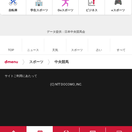
自転車
学生スポーツ
Doスポーツ
ビジネス
eスポーツ
データ提供：日本中央競馬会
TOP
ニュース
天気
スポーツ
占い
すべて
スポーツ
中央競馬
サイトご利用にあたって
(C) NTT DOCOMO, INC.