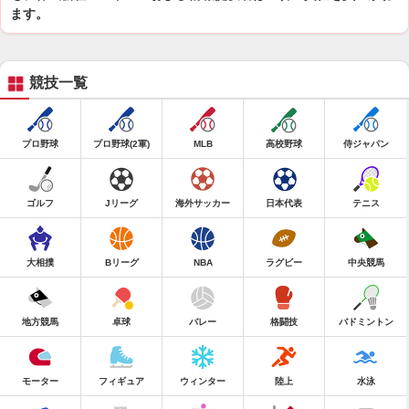
ます。
競技一覧
プロ野球
プロ野球(2軍)
MLB
高校野球
侍ジャパン
ゴルフ
Jリーグ
海外サッカー
日本代表
テニス
大相撲
Bリーグ
NBA
ラグビー
中央競馬
地方競馬
卓球
バレー
格闘技
バドミントン
モーター
フィギュア
ウィンター
陸上
水泳