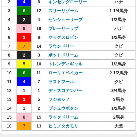
2
4
8
キンセングローリー
ハナ
3
6
12
スリーリゾーム
1 1/4馬身
4
2
4
センシューリーブ
1/2馬身
5
8
16
プレーリーラブ
ハナ
6
3
6
マックスロビン
1/2馬身
7
7
14
ラウンドリー
クビ
8
2
3
ポットドリーム
クビ
9
5
10
トレンディギャル
1/2馬身
10
6
11
ローリエベイカー
2 1/2馬身
11
4
7
ラストフール
クビ
12
1
1
ディスコアンバー
3/4馬身
13
3
5
フジヨシノ
3馬身
14
1
2
ブシュウボタン
1/2馬身
15
8
15
ラックドリーム
2馬身
16
7
13
ヒミノタカモリ
大差