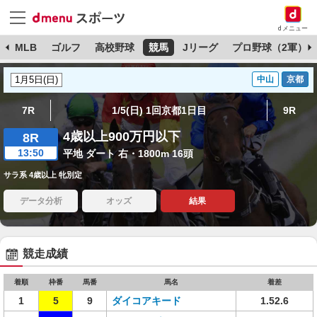
dメニュー
球
MLB
ゴルフ
高校野球
競馬
Jリーグ
プロ野球（2軍）
中山
京都
7R
1/5(日) 1回京都1日目
9R
4歳以上900万円以下
8R
13:50
平地 ダート 右・1800m 16頭
サラ系 4歳以上 牝別定
データ分析
オッズ
結果
競走成績
着順
枠番
馬番
馬名
着差
1
5
9
ダイコアキード
1.52.6